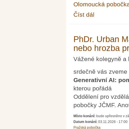
Olomoucká pobočk
Číst dál
Seminář pro řešitele 
PhDr. Urban Ma
nebo hrozba pr
Vážené kolegyně a 
srdečně vás zveme
Generativní AI: po
kterou pořádá
Oddělení pro vzdělá
pobočky JČMF. Ano
Místo konání:
bude upřesněno v zá
Datum konání:
03.11.2026 - 17:00
Pražská pobočka