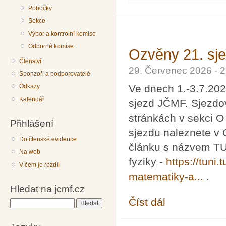
Pobočky
Sekce
Výbor a kontrolní komise
Odborné komise
Ozvěny 21. sj
Členství
29. Červenec 2026 - 
Sponzoři a podporovatelé
Ve dnech 1.-3.7.202
Odkazy
Kalendář
sjezd JČMF. Sjezdo
stránkách v sekci 
Přihlášení
sjezdu naleznete v O
Do členské evidence
článku s názvem TUL
Na web
fyziky -
https://tuni.
V čem je rozdíl
matematiky-a...
.
Hledat na jcmf.cz
Číst dál
Ozvěny 21. sjezdu J
Hledat