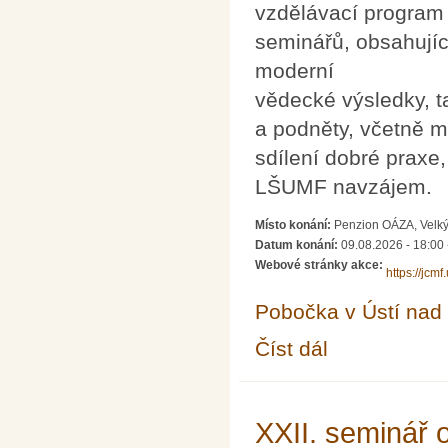
vzdělávací program
seminářů, obsahují
moderní
vědecké výsledky, t
a podněty, včetně m
sdílení dobré praxe
LŠUMF navzájem.
Místo konání:
Penzion OÁZA, Velký
Datum konání:
09.08.2026 - 18:00
Webové stránky akce:
https://jcm
Pobočka v Ústí na
Číst dál
XXVIII. Letní škola uči
XXII. seminář 