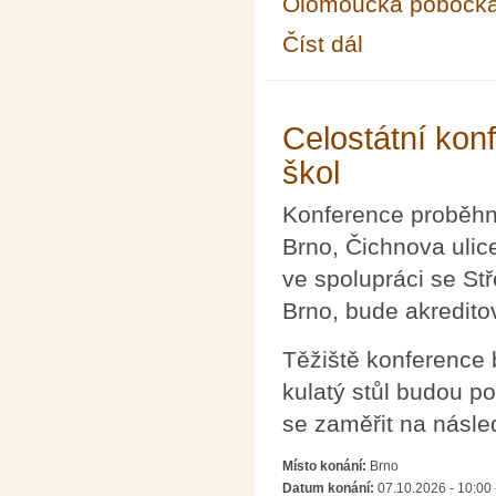
Olomoucká pobočk
Číst dál
Seminář pro řešitele 
Celostátní kon
škol
Konference proběhne
Brno, Čichnova ulic
ve spolupráci se Stř
Brno, bude akredito
Těžiště konference 
kulatý stůl budou 
se zaměřit na násled
Místo konání:
Brno
Datum konání:
07.10.2026 - 10:00