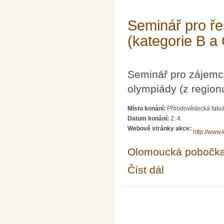
Seminář pro ře
(kategorie B a
Seminář pro zájemc
olympiády (z region
Místo konání:
Přírodovědecká fakul
Datum konání:
2. 4.
Webové stránky akce:
http://www.
Olomoucká pobočk
Číst dál
Seminář pro řešitele 