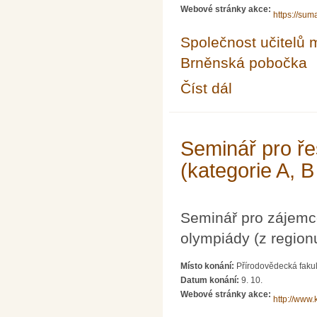
Webové stránky akce:
https://sum
Společnost učitelů 
Brněnská pobočka
Číst dál
Celostátní konference
Seminář pro ře
(kategorie A, B
Seminář pro zájemc
olympiády (z region
Místo konání:
Přírodovědecká fakul
Datum konání:
9. 10.
Webové stránky akce:
http://www.