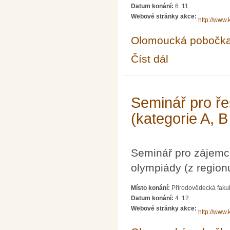
Datum konání:
6. 11.
Webové stránky akce:
http://www.
Olomoucká pobočk
Číst dál
Seminář pro řešitele 
Seminář pro ře
(kategorie A, B
Seminář pro zájemc
olympiády (z region
Místo konání:
Přírodovědecká fakul
Datum konání:
4. 12.
Webové stránky akce:
http://www.