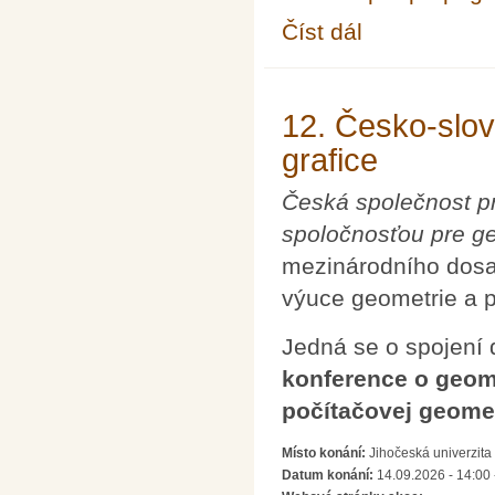
Číst dál
XXII. seminář o filoso
12. Česko-slov
grafice
Česká společnost pr
spoločnosťou pre ge
mezinárodního dosa
výuce geometrie a p
Jedná se o spojení 
konference o geome
počítačovej geomet
Místo konání:
Jihočeská univerzita
Datum konání:
14.09.2026 - 14:00