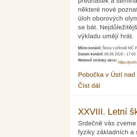
přednášek a seminá
některé nové poznat
úloh oborových oly
se bát. Nejdůležitějš
výkladu umějí hrát.
Místo konání:
Škola v přírodě MČ 
Datum konání:
08.08.2026 - 17:00
Webové stránky akce:
https://jcm
Pobočka v Ústí na
Číst dál
Letní škola matematik
XXVIII. Letní š
Srdečně vás zveme n
fyziky základních a