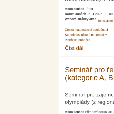
Místo konání:
Tábor
Datum konání:
05.11.2026 - 10:00
Webové stránky akce:
https://jcm
Česká matematická společnost
Společnost učitelů matematiky
Plzeňská pobočka
Číst dál
Setkání učitelů matem
Seminář pro ře
(kategorie A, B
Seminář pro zájemc
olympiády (z region
Místo konání:
Přírodovědecká fakul