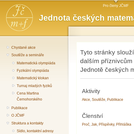
Hlavní menu
Př
Pro členy JČMF
hl
Jednota českých matema
o
Chystané akce
Tyto stránky slouž
Soutěže a semináře
dalším příznivcům 
Matematická olympiáda
Jednotě českých ma
Fyzikální olympiáda
Matematický klokan
Turnaj mladých fyziků
Aktivity
Cena Martina
Černohorského
Akce
,
Soutěže
,
Publikace
Publikace
Členství
O JČMF
Struktura a kontakty
Proč
,
Jak
,
Příspěvky
,
Přihláška
Sídlo, kontaktní adresy