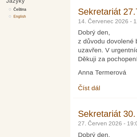
Jazyky
Sekretariát 27
Čeština
English
14. Červenec 2026 - 
Dobrý den,
z důvodu dovolené b
uzavřen. V urgentní
Děkuji za pochopení
Anna Termerová
Číst dál
Sekretariát 27.7 až 7
Sekretariát 30.
27. Červen 2026 - 19
Dobrý den,