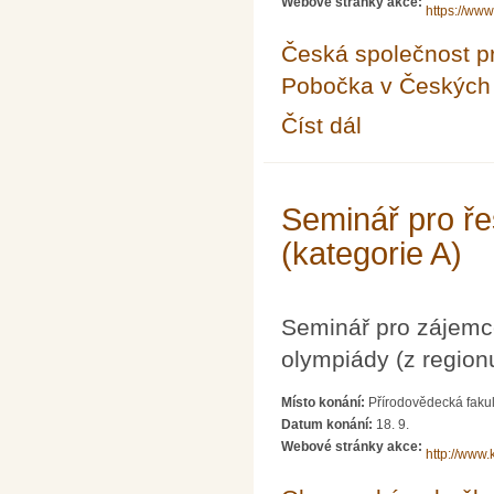
Webové stránky akce:
https://www
Česká společnost pr
Pobočka v Českých 
Číst dál
12. Česko-slovenská k
Seminář pro ře
(kategorie A)
Seminář pro zájemc
olympiády (z region
Místo konání:
Přírodovědecká fakul
Datum konání:
18. 9.
Webové stránky akce:
http://www.