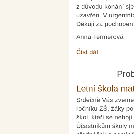
z důvodu konání sje
uzavřen. V urgentní
Děkuji za pochopení
Anna Termerová
Číst dál
Sekretariát 30. 6. a 2.
Prob
Letní škola ma
Srdečně Vás zveme n
ročníku ZŠ, žáky po
škol, kteří se neboj
Účastníkům školy n