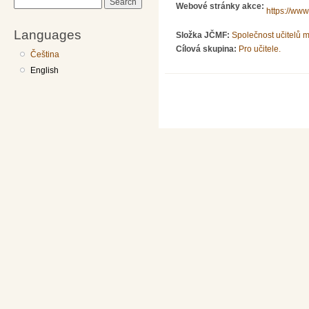
Search
Webové stránky akce:
https://ww
Languages
Složka JČMF:
Společnost učitelů 
Cílová skupina:
Pro učitele.
Čeština
English