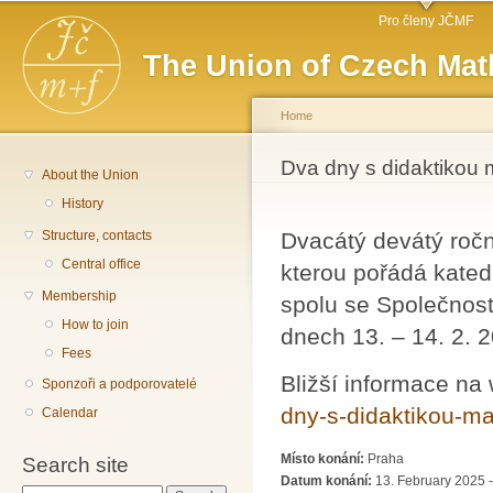
Main menu
Sk
Pro členy JČMF
ma
The Union of Czech Mat
co
Home
You are here
Dva dny s didaktikou
About the Union
History
Structure, contacts
Dvacátý devátý ročn
Central office
kterou pořádá kate
Membership
spolu se Společnost
How to join
dnech 13. – 14. 2. 2
Fees
Bližší informace na
Sponzoři a podporovatelé
dny-s-didaktikou-ma
Calendar
Místo konání:
Praha
Search site
Datum konání:
13. February 2025 -