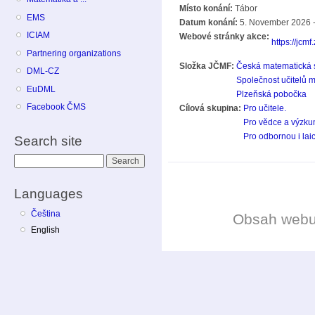
Místo konání:
Tábor
EMS
Datum konání:
5. November 2026 -
ICIAM
Webové stránky akce:
https://jcm
Partnering organizations
Složka JČMF:
Česká matematická 
DML-CZ
Společnost učitelů 
EuDML
Plzeňská pobočka
Facebook ČMS
Cílová skupina:
Pro učitele.
Pro vědce a výzku
Pro odbornou i lai
Search site
Search
Languages
Čeština
Obsah web
English