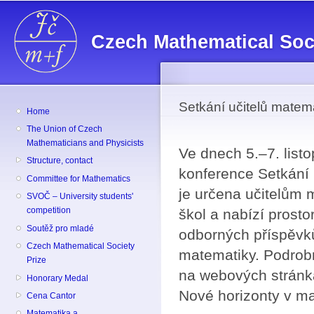
Sk
ma
Czech Mathematical Soc
co
Setkání učitelů matem
Home
The Union of Czech
Mathematicians and Physicists
Ve dnech 5.–7. list
Structure, contact
konference Setkání 
Committee for Mathematics
je určena učitelům 
SVOČ – University students'
competition
škol a nabízí prosto
Soutěž pro mladé
odborných příspěvků
Czech Mathematical Society
matematiky. Podrobn
Prize
na webových stránk
Honorary Medal
Nové horizonty v m
Cena Cantor
Matematika a ...