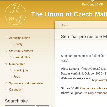
Main menu
Sk
Pro členy JČMF
ma
The Union of Czech Mat
co
Home
You are here
Seminář pro řešitele M
About the Union
History
Structure, contacts
Seminář pro zájemce o řešení úlo
Central office
kraje).
Membership
Místo konání:
Přírodovědecká fakul
How to join
Datum konání:
9. October 2026 - 1
Fees
Webové stránky akce:
http://www.
Sponzoři a podporovatelé
Složka JČMF:
Olomoucká pobočka
Calendar
Cílová skupina:
Pro žáky a student
Search site