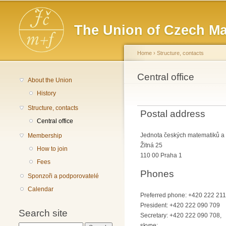
Main menu
The Union of Czech Ma
Home
›
Structure, contacts
You are here
Central office
About the Union
History
Structure, contacts
Postal address
Central office
Jednota českých matematiků a 
Membership
Žitná 25
How to join
110 00 Praha 1
Fees
Phones
Sponzoři a podporovatelé
Calendar
Preferred phone: +420 222 21
President: +420 222 090 709
Search site
Secretary: +420 222 090 708,
skype: