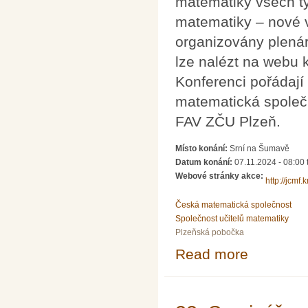
matematiky všech ty
matematiky – nové v
organizovány plenár
lze nalézt na webu 
Konferenci pořádaj
matematická společ
FAV ZČU Plzeň.
Místo konání:
Srní na Šumavě
Datum konání:
07.11.2024 - 08:00
Webové stránky akce:
http://jcm
Česká matematická společnost
Společnost učitelů matematiky
Plzeňská pobočka
Read more
about Setkání u