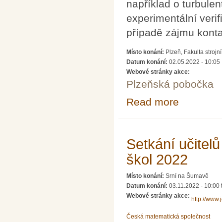
například o turbule
experimentální veri
případě zájmu konta
Místo konání:
Plzeň, Fakulta strojn
Datum konání:
02.05.2022 - 10:05
Webové stránky akce:
Plzeňská pobočka
Read more
about Odborný se
Setkání učitel
škol 2022
Místo konání:
Srní na Šumavě
Datum konání:
03.11.2022 - 10:00
Webové stránky akce:
http://www.
Česká matematická společnost