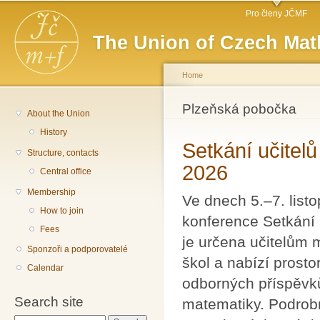
Main menu
Sk
Pro členy JČMF
ma
The Union of Czech Mat
co
Home
You are here
Plzeňská pobočka
About the Union
History
Setkání učitel
Structure, contacts
2026
Central office
Membership
Ve dnech 5.–7. list
How to join
konference Setkání 
Fees
je určena učitelům 
Sponzoři a podporovatelé
škol a nabízí prosto
Calendar
odborných příspěvků
Search site
matematiky. Podrobn