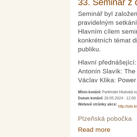
33. Seminář z d
Seminář byl založen
pravidelným setkání
Hlavním cílem semin
konkrétních témat d
publiku.
Hlavní přednášející:
Antonín Slavík: The
Václav Klika: Power
Místo konání:
Parkhotel Hluboká n
Datum konání:
26.05.2024 - 12:00
Webové stránky akce:
http://sde.
Plzeňská pobočka
Read more
about 33. Seminá