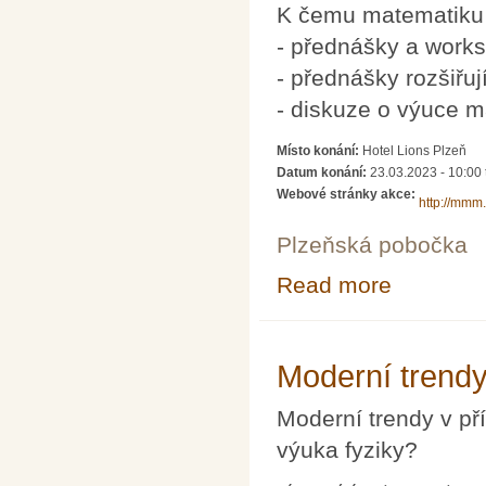
K čemu matematiku
- přednášky a works
- přednášky rozšiřu
- diskuze o výuce m
Místo konání:
Hotel Lions Plzeň
Datum konání:
23.03.2023 - 10:00
Webové stránky akce:
http://mmm
Plzeňská pobočka
Read more
about Brána ma
Moderní trendy 
Moderní trendy v pří
výuka fyziky?