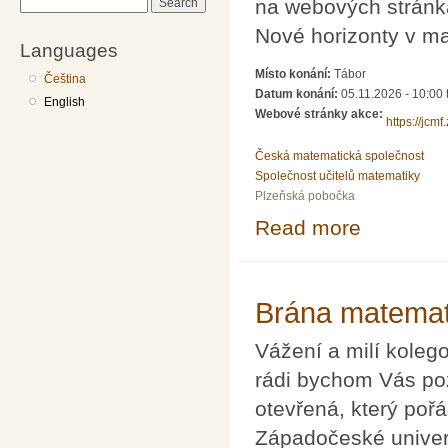
na webových stránk
Search
Nové horizonty v m
Languages
Místo konání:
Tábor
Čeština
Datum konání:
05.11.2026 - 10:00
English
Webové stránky akce:
https://jcm
Česká matematická společnost
Společnost učitelů matematiky
Plzeňská pobočka
Read more
about Setkání u
Brána matemat
Vážení a milí koleg
rádi bychom Vás po
otevřená, který poř
Západočeské univerz