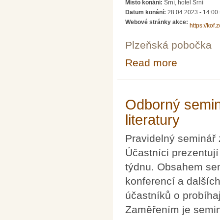
Místo konání:
Srní, hotel Srní
Datum konání:
28.04.2023 - 14:00
Webové stránky akce:
https://kof.
Plzeňská pobočka
Read more
about Moderní tr
Odborný seminá
literatury
Pravidelný seminář z
Účastníci prezentují
týdnu. Obsahem semi
konferencí a dalšíc
účastníků o probíha
Zaměřením je semin