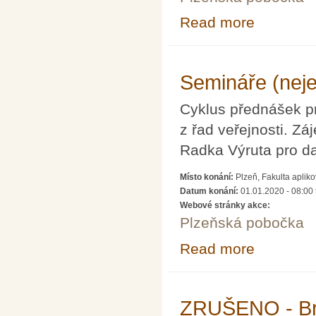
Read more
about Krajské ko
Semináře (neje
Cyklus přednášek pr
z řad veřejnosti. Z
Radka Výruta pro dal
Místo konání:
Plzeň, Fakulta aplik
Datum konání:
01.01.2020 - 08:00
Webové stránky akce:
Plzeňská pobočka
Read more
about Semináře 
ZRUŠENO - Br