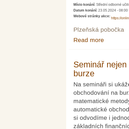
Místo konání:
Střední odborné učili
Datum konání:
23.05.2024 -
08:00
Webové stránky akce:
https://onl
Plzeňská pobočka
Read more
about Den s fyz
Seminář nejen
burze
Na semináři si ukáž
obchodování na burze
matematické metody 
automatické obchod
si odvodíme i jedno
základních finančníc