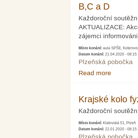
B,C a D
Každoroční soutěžní
AKTUALIZACE: Akce 
zájemci informován
Místo konání:
aula SPŠE, Koterovs
Datum konání:
21.04.2020 - 08:15
Plzeňská pobočka
Read more
about ODLOŽENO 
Krajské kolo fy
Každoroční soutěžní
Místo konání:
Klatovská 51, Plzeň
Datum konání:
22.01.2020 - 08:15
Plzeňská pobočka