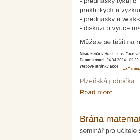
- přednášky týkající
praktických a výzk
- přednášky a works
- diskuzi o výuce ma
Můžete se těšit na n
Místo konání:
Hotel Lions, Zborovs
Datum konání:
04.04.2024 - 09:30
Webové stránky akce:
http://mmm
Plzeňská pobočka
Read more
about Brána mat
Brána matemat
seminář pro učitele