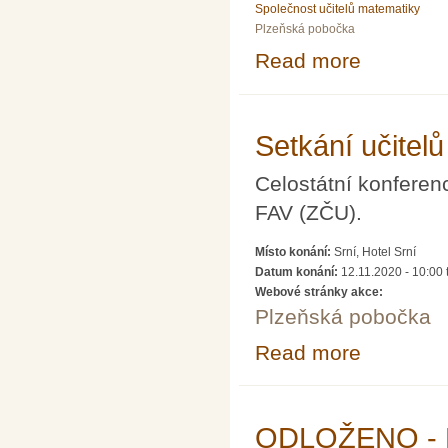
Společnost učitelů matematiky
Plzeňská pobočka
Read more
about Setkání u
Setkání učitel
Celostátní konfer
FAV (ZČU).
Místo konání:
Srní, Hotel Srní
Datum konání:
12.11.2020 - 10:00
Webové stránky akce:
Plzeňská pobočka
Read more
about Setkání u
ODLOŽENO - Kra