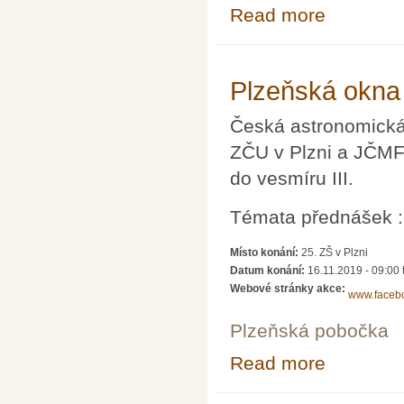
Read more
about Semináře (
Plzeňská okna 
Česká astronomická 
ZČU v Plzni a JČMF
do vesmíru III.
Témata přednášek :
Místo konání:
25. ZŠ v Plzni
Datum konání:
16.11.2019 -
09:00
Webové stránky akce:
www.faceb
Plzeňská pobočka
Read more
about Plzeňská 