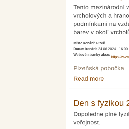
Tento mezinárodní 
vrcholových a hran
podmínkami na vzdá
barev v okolí vrchol
Místo konání:
Plzeň
Datum konání:
24.06.2024 - 16:00
Webové stránky akce:
https://www
Plzeňská pobočka
Read more
about 6th Work
Den s fyzikou 
Dopoledne plné fyzi
veřejnost.