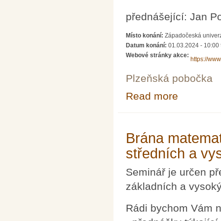
přednášející: Jan Po
Místo konání:
Západočeská univerz
Datum konání:
01.03.2024 -
10:00
Webové stránky akce:
https://ww
Plzeňská pobočka
Read more
about Seminář 
Brána matemati
středních a vy
Seminář je určen př
základních a vysoký
Rádi bychom Vám na