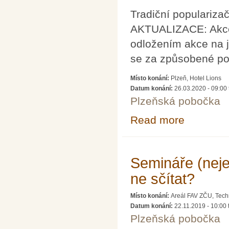
Tradiční popularizač
AKTUALIZACE: Akce
odložením akce na 
se za způsobené po
Místo konání:
Plzeň, Hotel Lions
Datum konání:
26.03.2020 - 09:00
Plzeňská pobočka
Read more
about ZRUŠENO 
Semináře (neje
ne sčítat?
Místo konání:
Areál FAV ZČU, Tech
Datum konání:
22.11.2019 -
10:00
Plzeňská pobočka