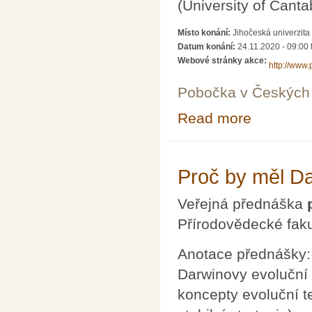
(University of Cantab
Místo konání:
Jihočeská univerzit
Datum konání:
24.11.2020 -
09:00
Webové stránky akce:
http://www.
Pobočka v Českých 
Read more
about Konferen
Proč by měl Dar
Veřejná přednáška
Přírodovědecké faku
Anotace přednášky: 
Darwinovy evoluční
koncepty evoluční t