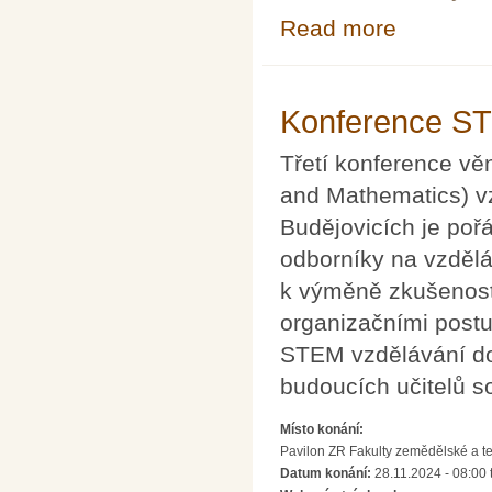
Read more
about Mezináro
Konference ST
Třetí konference v
and Mathematics) v
Budějovicích je poř
odborníky na vzděláv
k výměně zkušeností
organizačními postu
STEM vzdělávání do 
budoucích učitelů s
Místo konání:
Pavilon ZR Fakulty zemědělské a t
Datum konání:
28.11.2024 - 08:00