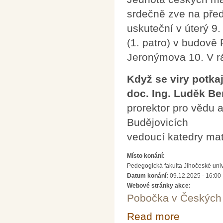
srdečně zve na pře
uskuteční v úterý 9
(1. patro) v budově
Jeronýmova 10. V r
Když se viry potkaj
doc. Ing. Luděk Ber
prorektor pro vědu 
Budějovicích
vedoucí katedry ma
Místo konání:
Pedegogická fakulta Jihočeské uni
Datum konání:
09.12.2025 - 16:00
Webové stránky akce:
Pobočka v Českých 
Read more
about Když se vi