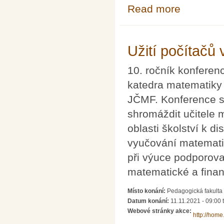
Read more
about Asian Tec
Užití počítačů
10. ročník konferen
katedra matematiky
JČMF. Konference se
shromáždit učitele 
oblasti školství k d
vyučování matematik
při výuce podporova
matematické a finan
Místo konání:
Pedagogická fakulta
Datum konání:
11.11.2021 - 09:00
Webové stránky akce:
http://home