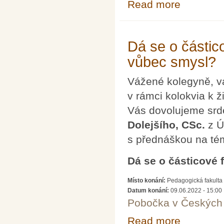
Read more
about 2. konfe
Dá se o částico
vůbec smysl?
Vážené kolegyně, v
v rámci kolokvia k ž
Vás dovolujeme srd
Dolejšího, CSc.
z Ú
s přednáškou na té
Dá se o částicové 
Místo konání:
Pedagogická fakulta 
Datum konání:
09.06.2022 - 15:00
Pobočka v Českých 
Read more
about Dá se o č