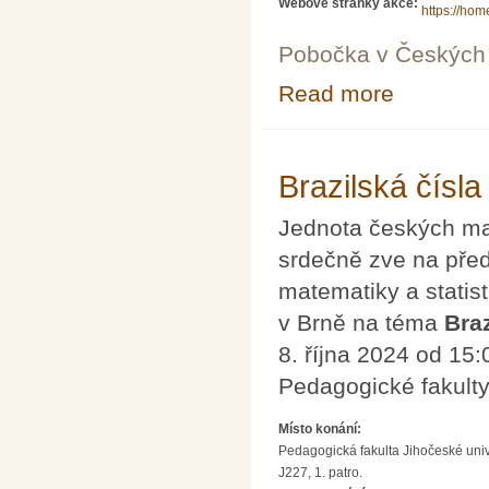
Webové stránky akce:
https://hom
Pobočka v Českých 
Read more
about Konferen
Brazilská čísla
Jednota českých mat
srdečně zve na př
matematiky a statis
v Brně na téma
Braz
8. října 2024 od 15
Pedagogické fakult
Místo konání:
Pedagogická fakulta Jihočeské uni
J227, 1. patro.