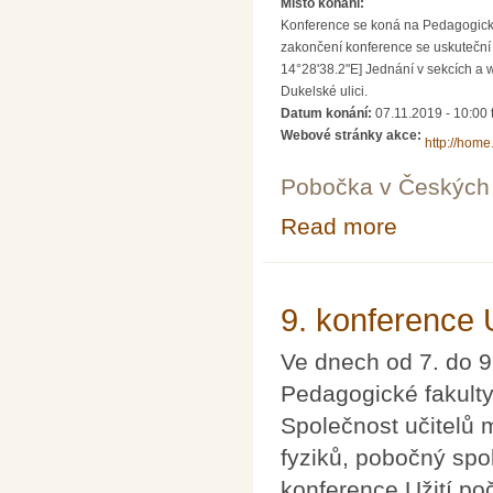
Místo konání:
Konference se koná na Pedagogické 
zakončení konference se uskuteční 
14°28'38.2"E] Jednání v sekcích a 
Dukelské ulici.
Datum konání:
07.11.2019 - 10:00
Webové stránky akce:
http://home
Pobočka v Českých 
Read more
about 9. konfer
9. konference 
Ve dnech od 7. do 9
Pedagogické fakulty
Společnost učitelů
fyziků, pobočný spo
konference Užití po