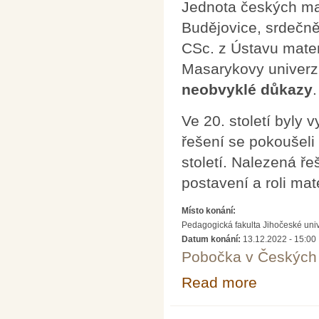
Jednota českých ma
Budějovice, srdečn
CSc. z Ústavu matem
Masarykovy univerz
neobvyklé důkazy
.
Ve 20. století byly 
řešení se pokoušeli
století. Nalezená ře
postavení a roli mat
Místo konání:
Pedagogická fakulta Jihočeské uni
Datum konání:
13.12.2022 - 15:00
Pobočka v Českých 
Read more
about Tři slavn