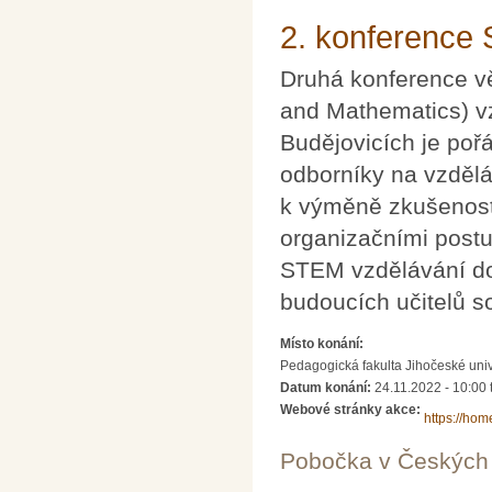
2. konference
Druhá konference v
and Mathematics) v
Budějovicích je poř
odborníky na vzděláv
k výměně zkušeností
organizačními postu
STEM vzdělávání do 
budoucích učitelů s
Místo konání:
Pedagogická fakulta Jihočeské uni
Datum konání:
24.11.2022 - 10:00
Webové stránky akce:
https://hom
Pobočka v Českých 