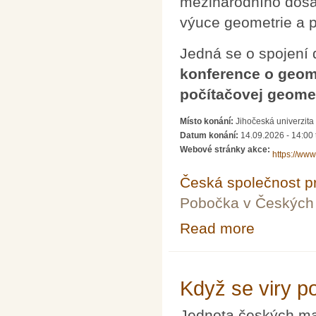
mezinárodního dosa
výuce geometrie a p
Jedná se o spojení 
konference o geome
počítačovej geomet
Místo konání:
Jihočeská univerzita
Datum konání:
14.09.2026 - 14:00
Webové stránky akce:
https://www
Česká společnost pr
Pobočka v Českých 
Read more
about 12. Česko
Když se viry po
Jednota českých mat