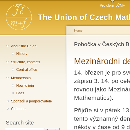
Main menu
Sk
Pro členy JČMF
ma
The Union of Czech Mat
co
Home
You are here
Pobočka v Českých Bu
About the Union
History
Mezinárodní d
Structure, contacts
Central office
14. březen je pro s
Membership
zápisu 3. 14. po ce
How to join
rovnou jako Mezinár
Fees
Mathematics).
Sponzoři a podporovatelé
Calendar
Přijďte si v pátek 1
tento významný den
Search site
někdy v čase od 9 