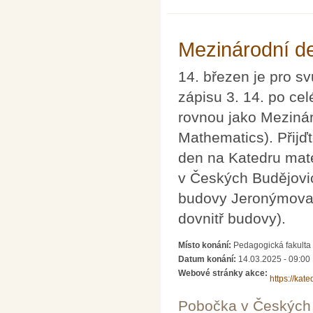
Mezinárodní d
14. březen je pro s
zápisu 3. 14. po ce
rovnou jako Mezinár
Mathematics). Přijď
den na Katedru mate
v Českých Budějovic
budovy Jeronýmova 
dovnitř budovy).
Místo konání:
Pedagogická fakulta
Datum konání:
14.03.2025 - 09:00
Webové stránky akce:
https://kat
Pobočka v Českých 