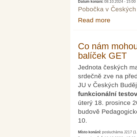
Datum konání:
08.10.2024 - 15:00
Pobočka v Českých 
Read more
about Brazilská 
Co nám mohou ří
balíček GET
Jednota českých mat
srdečně zve na př
JU v Českých Buděj
funkcionální testov
úterý 18. prosince 
budově Pedagogické
10.
Místo konání:
posluchárna J217 (1