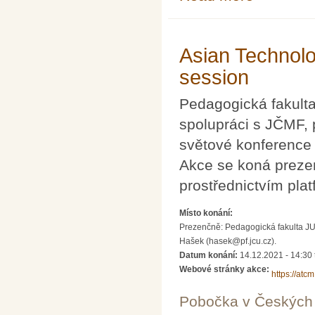
Asian Technolo
session
Pedagogická fakulta
spolupráci s JČMF, p
světové konference
Akce se koná prezen
prostřednictvím pla
Místo konání:
Prezenčně: Pedagogická fakulta JU
Hašek (hasek@pf.jcu.cz).
Datum konání:
14.12.2021 -
14:30
Webové stránky akce:
https://atc
Pobočka v Českých 