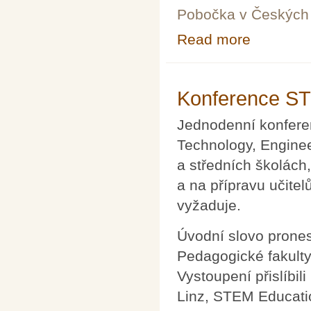
Pobočka v Českých 
Read more
about Užití poč
Konference ST
Jednodenní konfere
Technology, Engine
a středních školách
a na přípravu učite
vyžaduje.
Úvodní slovo prone
Pedagogické fakulty
Vystoupení přislíbil
Linz, STEM Educati