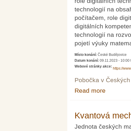
role digitálních tec
technologií na obsa
počítačem, role digi
digitálních kompeten
technologií na rozv
pojetí výuky matema
Místo konání:
České Budějovice
Datum konání:
09.11.2023 - 10:00
Webové stránky akce:
https://www
Pobočka v Českých 
Read more
about 11. konfe
Kvantová mecha
Jednota českých mat