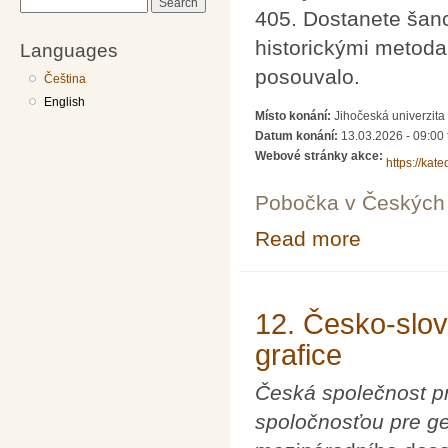
Search
405. Dostanete šanci
historickými metodam
Languages
posouvalo.
Čeština
English
Místo konání:
Jihočeská univerzita
Datum konání:
13.03.2026 -
09:00
Webové stránky akce:
https://kat
Pobočka v Českých 
Read more
about Mezináro
12. Česko-slov
grafice
Česká společnost pr
spoločnosťou pre ge