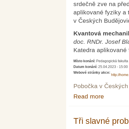
srdečně zve na před
aplikované fyziky a
v Českých Budějovic
Kvantová mechanika
doc. RNDr. Josef Bl
Katedra aplikované 
Místo konání:
Pedagogická fakulta
Datum konání:
25.04.2023 - 15:00
Webové stránky akce:
http://home.
Pobočka v Českých 
Read more
about Kvantová 
Tři slavné pro