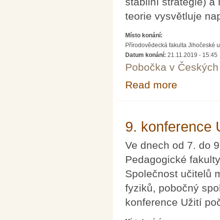
stabilní strategie)
teorie vysvětluje na
Místo konání:
Přírodovědecká fakulta Jihočeské u
Datum konání:
21.11.2019 - 15:45
Pobočka v Českých 
Read more
about Proč by mě
9. konference 
Ve dnech od 7. do 9
Pedagogické fakulty
Společnost učitelů
fyziků, pobočný spo
konference Užití po