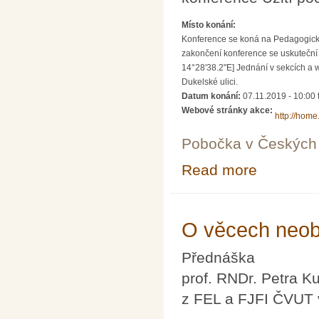
Místo konání:
Konference se koná na Pedagogické 
zakončení konference se uskuteční 
14°28'38.2"E] Jednání v sekcích a 
Dukelské ulici.
Datum konání:
07.11.2019 - 10:00
Webové stránky akce:
http://home
Pobočka v Českých 
Read more
about 9. konfer
O věcech neob
Přednáška
prof. RNDr. Petra K
z FEL a FJFI ČVUT 