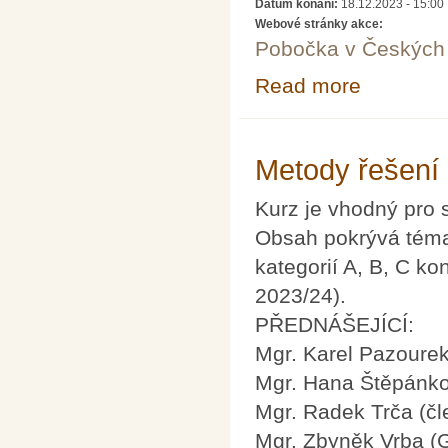
Datum konání:
18.12.2023 - 15:00
Webové stránky akce:
Pobočka v Českých 
Read more
about Co nám mo
Metody řešení
Kurz je vhodný pro 
Obsah pokrývá téma
kategorií A, B, C ko
2023/24).
PŘEDNÁŠEJÍCÍ:
Mgr. Karel Pazoure
Mgr. Hana Štěpánko
Mgr. Radek Trča (č
Mgr. Zbyněk Vrba (